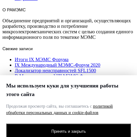
О РАМЭМС
Объединение предприятий и организаций, осуществляющих
разработку, производство и потребление
микроэлектромеханических систем с целью создания единого
информационного поля по тематике МЭМС
Свежие записи
Итоги IX МЭМС Форума
IX Международный МЭМС-Форум 2020
Локализатор неисправностей SFL1500
В Москве прошел VIII МЭМС Форум
Мы используем куки для улучшения работы
Контакты
этого сайта
305000, г.Курск,
ул.Володарского, д.49.
+7 (4712) 73-11-13
Продолжая просмотр сайта, вы соглашаетесь с
политикой
+ 7 (4712) 70-88-85
E-mail: info@mems-russia.ru
обработки персональных данных и cookie-файлов
MЭМС
© 2026 Все права защищены
Копирование и использование любых материалов сайта
Принять и закрыть
допускается при согласовании с администрацией сайта.