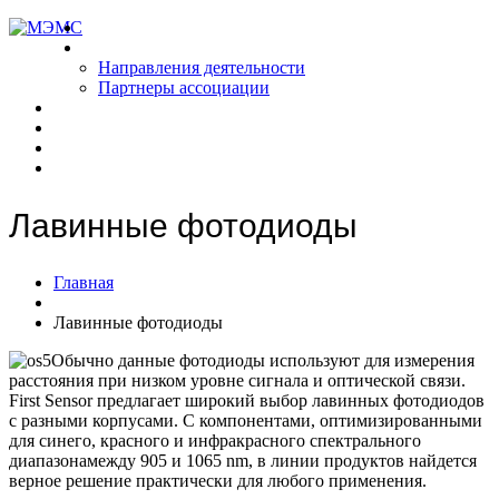
Главная
О РАМЭМС
Направления деятельности
Партнеры ассоциации
Новости
Продукты
Аналитика
Контакты
Лавинные фотодиоды
Главная
Лавинные фотодиоды
Обычно данные фотодиоды используют для измерения
расстояния при низком уровне сигнала и оптической связи.
First Sensor предлагает широкий выбор лавинных фотодиодов
с разными корпусами. С компонентами, оптимизированными
для синего, красного и инфракрасного спектрального
диапазонамежду 905 и 1065 nm, в линии продуктов найдется
верное решение практически для любого применения.